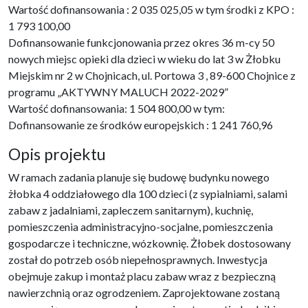
Wartość dofinansowania : 2 035 025,05 w tym środki z KPO :
1 793 100,00
Dofinansowanie funkcjonowania przez okres 36 m-cy 50
nowych miejsc opieki dla dzieci w wieku do lat 3 w Żłobku
Miejskim nr 2 w Chojnicach, ul. Portowa 3 , 89-600 Chojnice z
programu „AKTYWNY MALUCH 2022-2029”
Wartość dofinansowania: 1 504 800,00 w tym:
Dofinansowanie ze środków europejskich : 1 241 760,96
Opis projektu
W ramach zadania planuje się budowę budynku nowego
żłobka 4 oddziałowego dla 100 dzieci (z sypialniami, salami
zabaw z jadalniami, zapleczem sanitarnym), kuchnię,
pomieszczenia administracyjno-socjalne, pomieszczenia
gospodarcze i techniczne, wózkownię. Żłobek dostosowany
został do potrzeb osób niepełnosprawnych. Inwestycja
obejmuje zakup i montaż placu zabaw wraz z bezpieczną
nawierzchnią oraz ogrodzeniem. Zaprojektowane zostaną