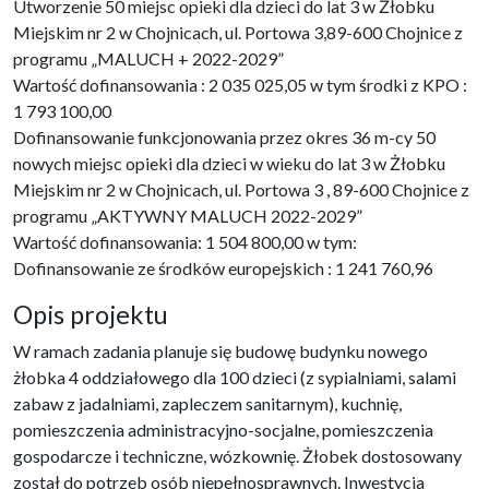
Utworzenie 50 miejsc opieki dla dzieci do lat 3 w Żłobku
Miejskim nr 2 w Chojnicach, ul. Portowa 3,89-600 Chojnice z
programu „MALUCH + 2022-2029”
Wartość dofinansowania : 2 035 025,05 w tym środki z KPO :
1 793 100,00
Dofinansowanie funkcjonowania przez okres 36 m-cy 50
nowych miejsc opieki dla dzieci w wieku do lat 3 w Żłobku
Miejskim nr 2 w Chojnicach, ul. Portowa 3 , 89-600 Chojnice z
programu „AKTYWNY MALUCH 2022-2029”
Wartość dofinansowania: 1 504 800,00 w tym:
Dofinansowanie ze środków europejskich : 1 241 760,96
Opis projektu
W ramach zadania planuje się budowę budynku nowego
żłobka 4 oddziałowego dla 100 dzieci (z sypialniami, salami
zabaw z jadalniami, zapleczem sanitarnym), kuchnię,
pomieszczenia administracyjno-socjalne, pomieszczenia
gospodarcze i techniczne, wózkownię. Żłobek dostosowany
został do potrzeb osób niepełnosprawnych. Inwestycja