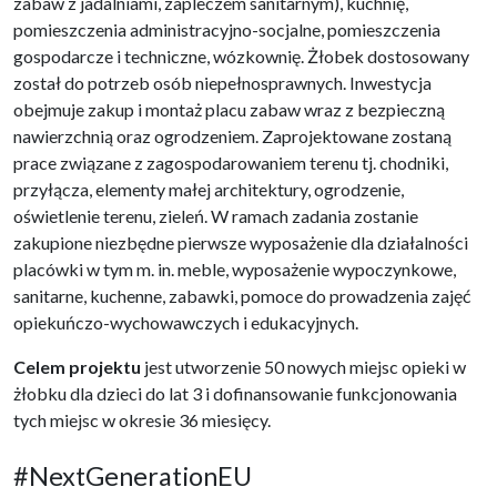
zabaw z jadalniami, zapleczem sanitarnym), kuchnię,
pomieszczenia administracyjno-socjalne, pomieszczenia
gospodarcze i techniczne, wózkownię. Żłobek dostosowany
został do potrzeb osób niepełnosprawnych. Inwestycja
obejmuje zakup i montaż placu zabaw wraz z bezpieczną
nawierzchnią oraz ogrodzeniem. Zaprojektowane zostaną
prace związane z zagospodarowaniem terenu tj. chodniki,
przyłącza, elementy małej architektury, ogrodzenie,
oświetlenie terenu, zieleń. W ramach zadania zostanie
zakupione niezbędne pierwsze wyposażenie dla działalności
placówki w tym m. in. meble, wyposażenie wypoczynkowe,
sanitarne, kuchenne, zabawki, pomoce do prowadzenia zajęć
opiekuńczo-wychowawczych i edukacyjnych.
Celem projektu
jest utworzenie 50 nowych miejsc opieki w
żłobku dla dzieci do lat 3 i dofinansowanie funkcjonowania
tych miejsc w okresie 36 miesięcy.
#NextGenerationEU