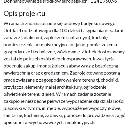
Dofinansowanie ze środków europejskich : 1 241 760,96
Opis projektu
W ramach zadania planuje się budowę budynku nowego
żłobka 4 oddziałowego dla 100 dzieci (z sypialniami, salami
zabaw z jadalniami, zapleczem sanitarnym), kuchnię,
pomieszczenia administracyjno-socjalne, pomieszczenia
gospodarcze i techniczne, wózkownię. Żłobek dostosowany
został do potrzeb osób niepełnosprawnych. Inwestycja
obejmuje zakup i montaż placu zabaw wraz z bezpieczną
nawierzchnią oraz ogrodzeniem. Zaprojektowane zostaną
prace związane z zagospodarowaniem terenu tj. chodniki,
przyłącza, elementy małej architektury, ogrodzenie,
oświetlenie terenu, zieleń. W ramach zadania zostanie
zakupione niezbędne pierwsze wyposażenie dla działalności
placówki w tym m. in. meble, wyposażenie wypoczynkowe,
sanitarne, kuchenne, zabawki, pomoce do prowadzenia zajęć
opiekuńczo-wychowawczych i edukacyjnych.