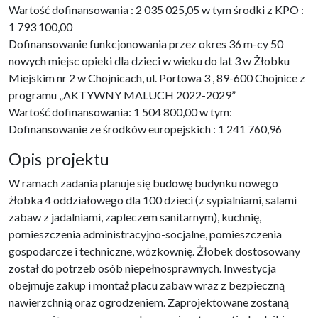
Wartość dofinansowania : 2 035 025,05 w tym środki z KPO :
1 793 100,00
Dofinansowanie funkcjonowania przez okres 36 m-cy 50
nowych miejsc opieki dla dzieci w wieku do lat 3 w Żłobku
Miejskim nr 2 w Chojnicach, ul. Portowa 3 , 89-600 Chojnice z
programu „AKTYWNY MALUCH 2022-2029”
Wartość dofinansowania: 1 504 800,00 w tym:
Dofinansowanie ze środków europejskich : 1 241 760,96
Opis projektu
W ramach zadania planuje się budowę budynku nowego
żłobka 4 oddziałowego dla 100 dzieci (z sypialniami, salami
zabaw z jadalniami, zapleczem sanitarnym), kuchnię,
pomieszczenia administracyjno-socjalne, pomieszczenia
gospodarcze i techniczne, wózkownię. Żłobek dostosowany
został do potrzeb osób niepełnosprawnych. Inwestycja
obejmuje zakup i montaż placu zabaw wraz z bezpieczną
nawierzchnią oraz ogrodzeniem. Zaprojektowane zostaną