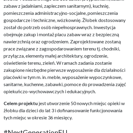
zabaw z jadalniami, zapleczem sanitarnym), kuchnię,
pomieszczenia administracyjno-socjalne, pomieszczenia
gospodarcze i techniczne, wózkownię. Żłobek dostosowany
został do potrzeb osób niepełnosprawnych. Inwestycja
obejmuje zakup i montaż placu zabaw wraz z bezpieczną
nawierzchnią oraz ogrodzeniem. Zaprojektowane zostaną
prace związane z zagospodarowaniem terenu tj. chodniki,
przyłącza, elementy małej architektury, ogrodzenie,
oświetlenie terenu, zieleń. W ramach zadania zostanie
zakupione niezbędne pierwsze wyposażenie dla działalności
placówki w tym m. in. meble, wyposażenie wypoczynkowe,
sanitarne, kuchenne, zabawki, pomoce do prowadzenia zajęć
opiekuńczo-wychowawczych i edukacyjnych.
Celem projektu
jest utworzenie 50 nowych miejsc opieki w
żłobku dla dzieci do lat 3 i dofinansowanie funkcjonowania
tych miejsc w okresie 36 miesięcy.
#NextGenerationEU