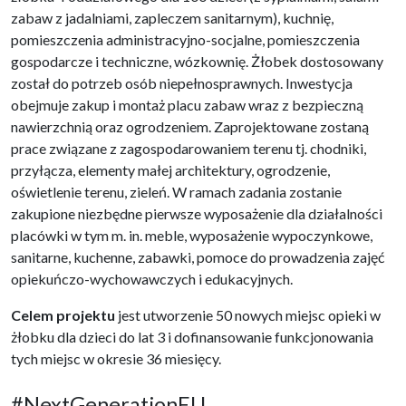
zabaw z jadalniami, zapleczem sanitarnym), kuchnię,
pomieszczenia administracyjno-socjalne, pomieszczenia
gospodarcze i techniczne, wózkownię. Żłobek dostosowany
został do potrzeb osób niepełnosprawnych. Inwestycja
obejmuje zakup i montaż placu zabaw wraz z bezpieczną
nawierzchnią oraz ogrodzeniem. Zaprojektowane zostaną
prace związane z zagospodarowaniem terenu tj. chodniki,
przyłącza, elementy małej architektury, ogrodzenie,
oświetlenie terenu, zieleń. W ramach zadania zostanie
zakupione niezbędne pierwsze wyposażenie dla działalności
placówki w tym m. in. meble, wyposażenie wypoczynkowe,
sanitarne, kuchenne, zabawki, pomoce do prowadzenia zajęć
opiekuńczo-wychowawczych i edukacyjnych.
Celem projektu
jest utworzenie 50 nowych miejsc opieki w
żłobku dla dzieci do lat 3 i dofinansowanie funkcjonowania
tych miejsc w okresie 36 miesięcy.
#NextGenerationEU