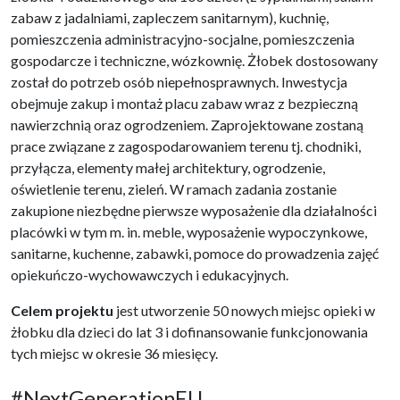
zabaw z jadalniami, zapleczem sanitarnym), kuchnię,
pomieszczenia administracyjno-socjalne, pomieszczenia
gospodarcze i techniczne, wózkownię. Żłobek dostosowany
został do potrzeb osób niepełnosprawnych. Inwestycja
obejmuje zakup i montaż placu zabaw wraz z bezpieczną
nawierzchnią oraz ogrodzeniem. Zaprojektowane zostaną
prace związane z zagospodarowaniem terenu tj. chodniki,
przyłącza, elementy małej architektury, ogrodzenie,
oświetlenie terenu, zieleń. W ramach zadania zostanie
zakupione niezbędne pierwsze wyposażenie dla działalności
placówki w tym m. in. meble, wyposażenie wypoczynkowe,
sanitarne, kuchenne, zabawki, pomoce do prowadzenia zajęć
opiekuńczo-wychowawczych i edukacyjnych.
Celem projektu
jest utworzenie 50 nowych miejsc opieki w
żłobku dla dzieci do lat 3 i dofinansowanie funkcjonowania
tych miejsc w okresie 36 miesięcy.
#NextGenerationEU